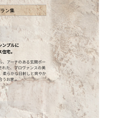
プラン集
シンプルに
ス住宅。
ル、アーチのある玄関ポー
された、プロヴァンスの美
。柔らかな日射しと爽やか
合うお家。