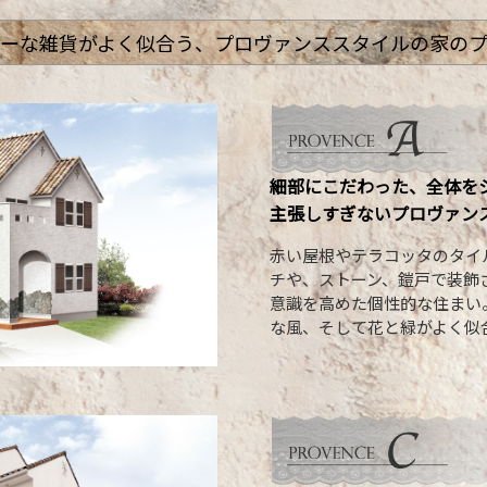
ーな雑貨がよく似合う、
プロヴァンススタイルの家の
細部にこだわった、全体を
主張しすぎないプロヴァン
赤い屋根やテラコッタのタイ
チや、ストーン、鎧戸で装飾
意識を高めた個性的な住まい
な風、そして花と緑がよく似